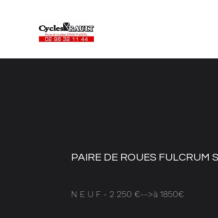
PAIRE DE ROUES FULCRUM S
N E U F - 2 250 €-->à 1850€