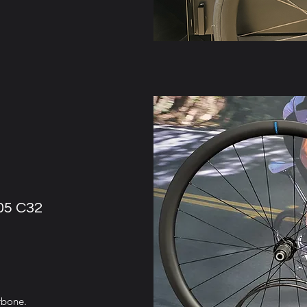
05 C32
rbone.