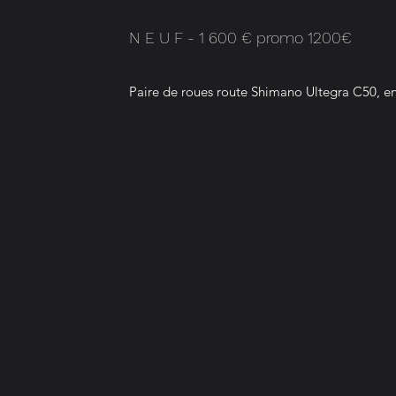
N E U F - 1 600 € promo 1200€
Paire de roues route Shimano Ultegra C50, e