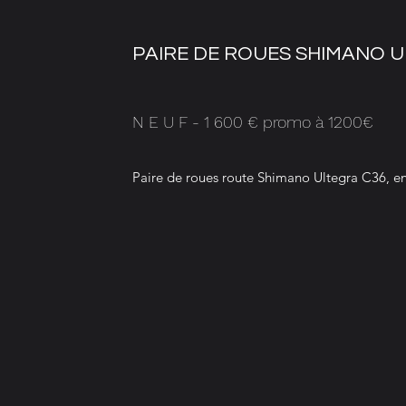
PAIRE DE ROUES SHIMANO U
N E U F - 1 600 € promo à 1200€
Paire de roues route Shimano Ultegra C36, e